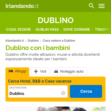
menu
search
Irlandando
.it
DUBLINO
COSA VEDERE
DUBLIN PASS
DOVE DORMIRE
TRASPOR
Irlandando.it
Dublino
Cosa vedere a Dublino
Dublino con i bambini
Dublino offre molte attrazioni, musei e attività divertenti
espressamente ideate per i bambini.
Alloggi
Voli
Noleggio auto
Cerca Hotel, B&B e Case vacanze
DESTINAZIONE
Cerca