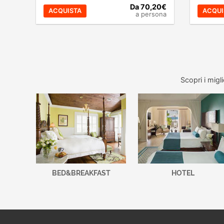
Da 70,20€
ACQUISTA
ACQUI
a persona
Scopri i migl
BED&BREAKFAST
HOTEL