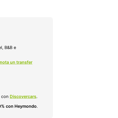
el, B&B e
nota un transfer
e con
Discovercars
.
10% con Heymondo
.